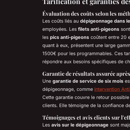
Tarification et garanties d
Évaluation des coûts selon les mét
Les coûts liés au
dépigeonnage dans l
employées. Les
filets anti-pigeons
sont
les
pics anti-pigeons
coûtent entre 20 et
quant à eux, présentent une large gamm
1500€ pour les programmables. Ces tarif
répondre aux besoins spécifiques de ch
Garantie de résultats assurée après
Une
garantie de service de six mois
est
dépigeonnage, comme
Intervention Anti
Cette garantie couvre le retour possible 
clients. Elle témoigne de la confiance de
Témoignages et avis clients sur l'ef
Les
avis sur le dépigeonnage
sont majo