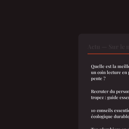
Actu — Sur le 
Quelle est la mei
un coin lecture en 
pente ?
Recruter du person
tropez : guide esse
10 conseils essent
écologique durabl