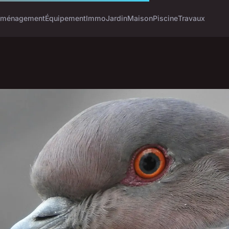
ménagement
Équipement
Immo
Jardin
Maison
Piscine
Travaux