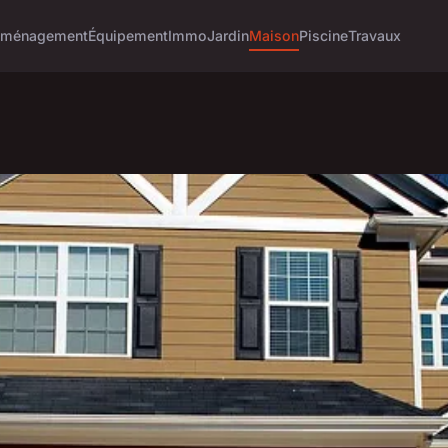
ménagement
Équipement
Immo
Jardin
Maison
Piscine
Travaux