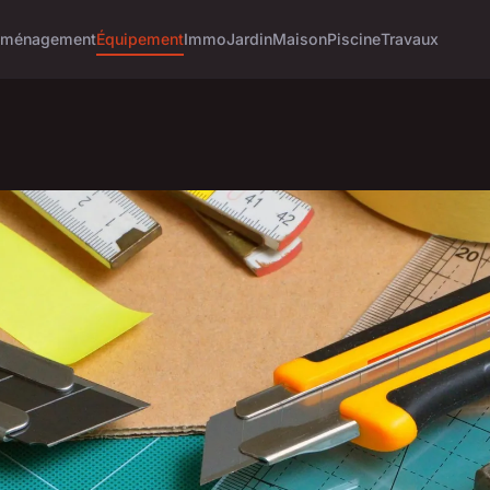
ménagement
Équipement
Immo
Jardin
Maison
Piscine
Travaux