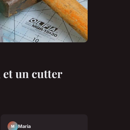
et un cutter
Maria
M