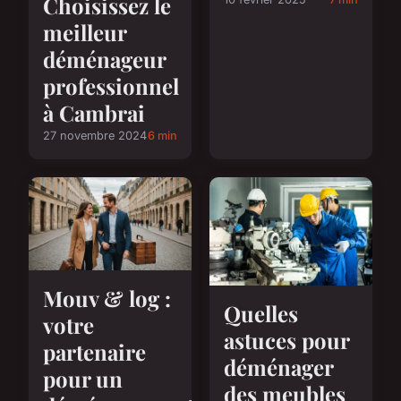
Choisissez le
meilleur
déménageur
professionnel
à Cambrai
27 novembre 2024
6 min
Mouv & log :
Quelles
votre
astuces pour
partenaire
déménager
pour un
des meubles