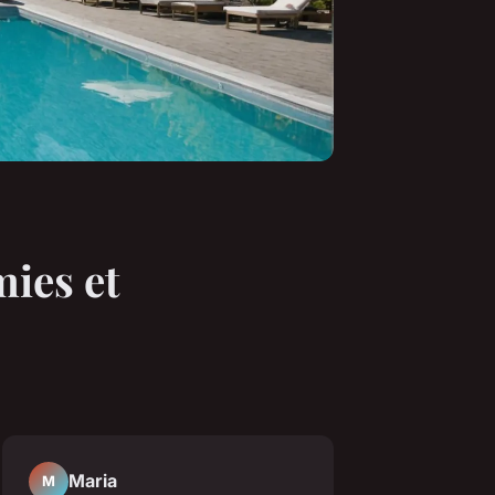
mies et
Maria
M