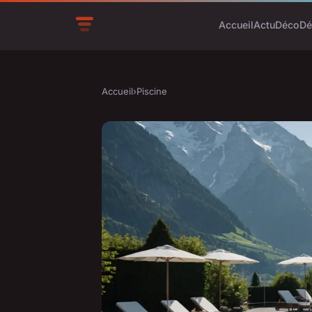
Accueil
Actu
Déco
Dé
Accueil
›
Piscine