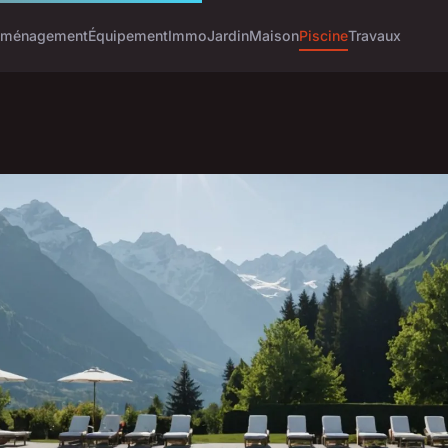
ménagement
Équipement
Immo
Jardin
Maison
Piscine
Travaux