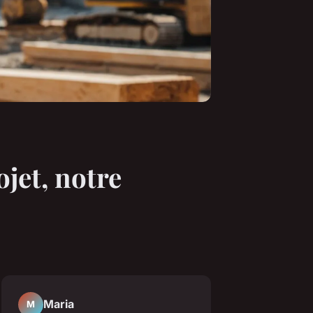
jet, notre
Maria
M