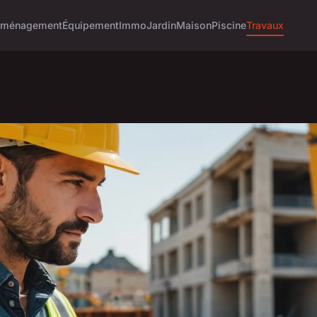
ménagement
Équipement
Immo
Jardin
Maison
Piscine
Travaux