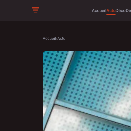
Accueil
Actu
Déco
Dé
Accueil
›
Actu