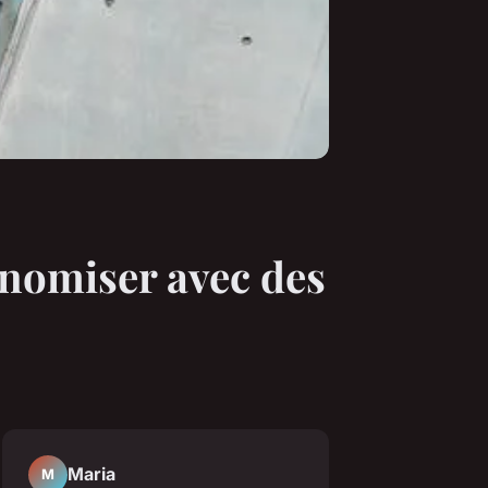
onomiser avec des
Maria
M