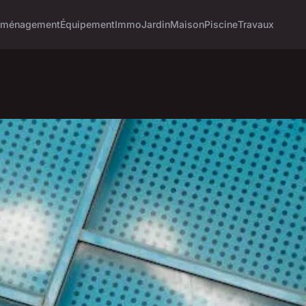
ménagement
Équipement
Immo
Jardin
Maison
Piscine
Travaux