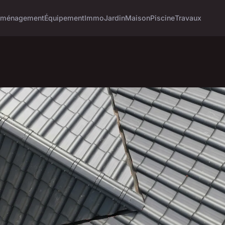
ménagement
Équipement
Immo
Jardin
Maison
Piscine
Travaux