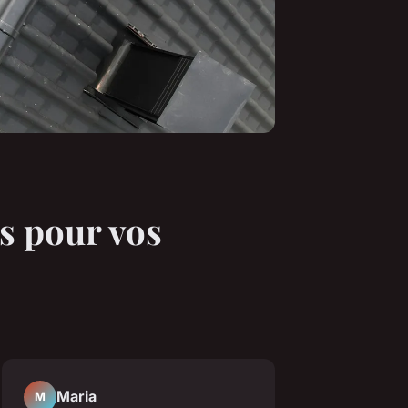
s pour vos
Maria
M