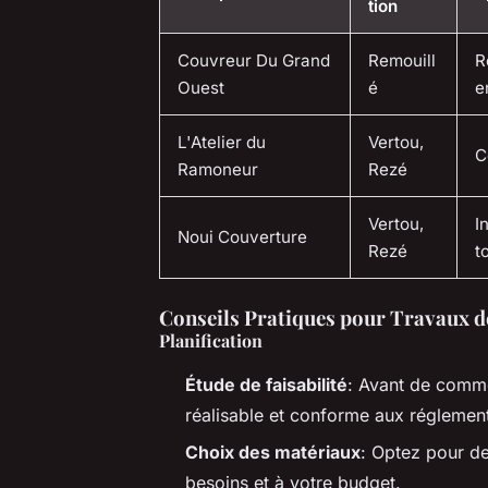
tion
Couvreur Du Grand
Remouill
R
Ouest
é
e
L'Atelier du
Vertou,
C
Ramoneur
Rezé
Vertou,
I
Noui Couverture
Rezé
t
Conseils Pratiques pour Travaux d
Planification
Étude de faisabilité
: Avant de comme
réalisable et conforme aux réglement
Choix des matériaux
: Optez pour de
besoins et à votre budget.