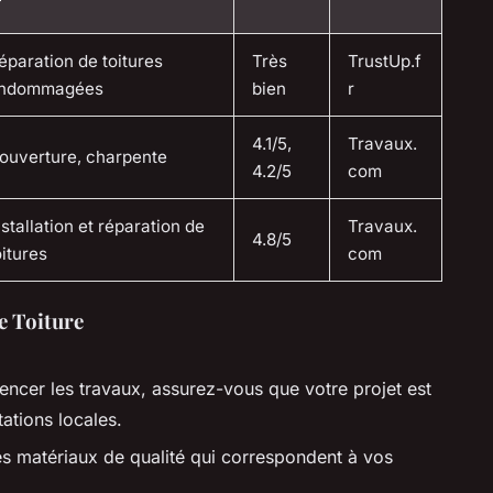
éparation de toitures
Très
TrustUp.f
ndommagées
bien
r
4.1/5,
Travaux.
ouverture, charpente
4.2/5
com
nstallation et réparation de
Travaux.
4.8/5
oitures
com
e Toiture
ncer les travaux, assurez-vous que votre projet est
ations locales.
s matériaux de qualité qui correspondent à vos