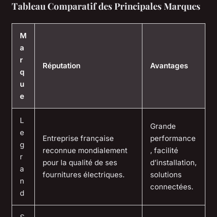
Tableau Comparatif des Principales Marques
M
a
r
Réputation
Avantages
q
u
e
L
Grande
e
Entreprise française
performance
g
reconnue mondialement
, facilité
r
pour la qualité de ses
d’installation,
a
fournitures électriques.
solutions
n
connectées.
d