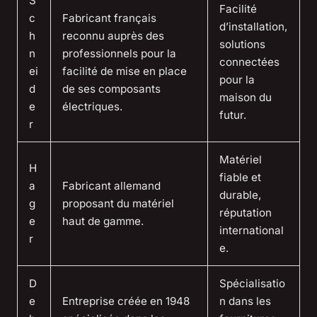
S
Facilité
c
Fabricant français
d’installation,
h
reconnu auprès des
solutions
n
professionnels pour la
connectées
ei
facilité de mise en place
pour la
d
de ses composants
maison du
e
électriques.
futur.
r
Matériel
H
fiable et
a
Fabricant allemand
durable,
g
proposant du matériel
réputation
e
haut de gamme.
international
r
e.
D
Spécialisatio
e
Entreprise créée en 1948
n dans les