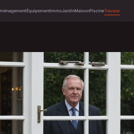
ménagement
Équipement
Immo
Jardin
Maison
Piscine
Travaux