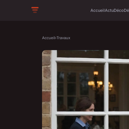
Accueil
Actu
Déco
Dé
Accueil
›
Travaux