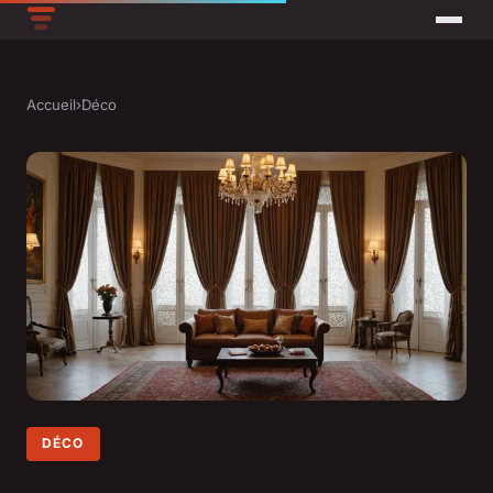
Accueil
›
Déco
DÉCO