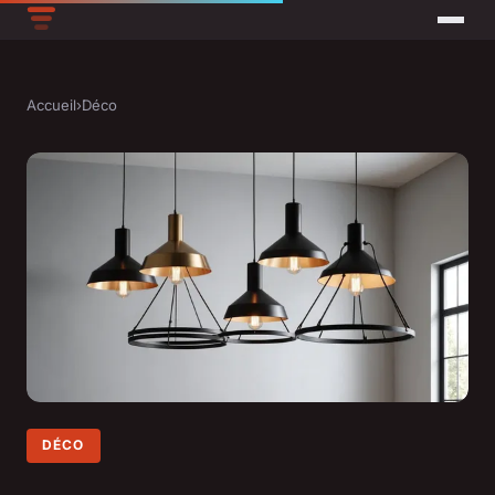
Accueil
›
Déco
DÉCO