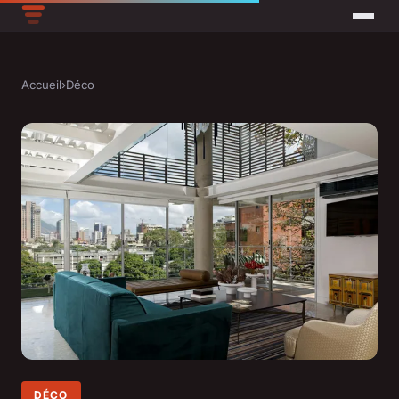
Accueil
›
Déco
DÉCO