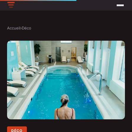
Accueil
›
Déco
DÉCO