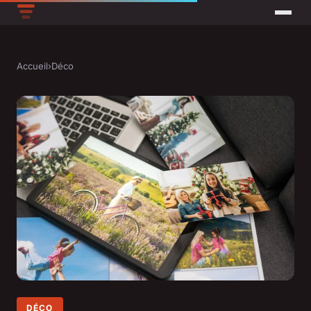
Accueil
›
Déco
DÉCO