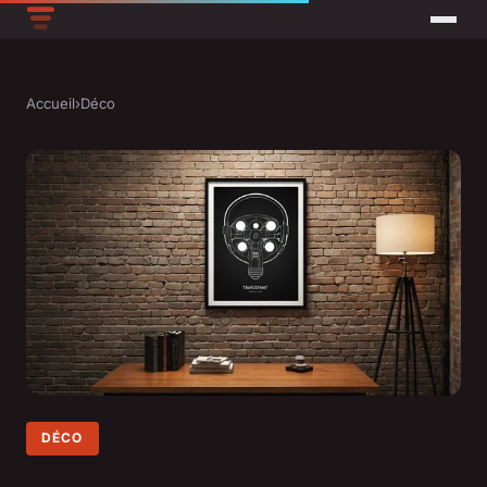
Accueil
›
Déco
DÉCO