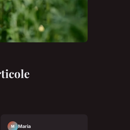
ticole
Maria
M